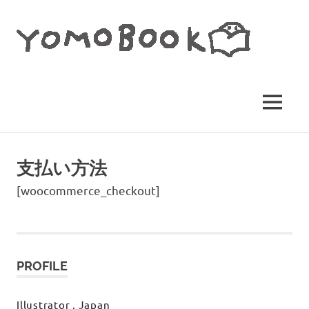
コ
YO
ン
テ
BO
ン
イ
ツ
へ
ラ
ス
MENU
ス
キ
ト
ッ
レ
プ
支払い方法
ー
[woocommerce_checkout]
タ
ー・
ヨ
モ
PROFILE
ギ
田
Illustrator , Japan