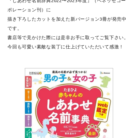
『しあわせ名前辞典2022〜2023年度』（ベネッセコー
リ
ポレーション刊）に
ョ
描き下ろしたカットを加えた新バージョン3冊が発売中
オ
です。
コ
書店等で見かけた際には是非お手に取ってご覧下さい。
の
今回も可愛い素敵な装丁に仕上げていただいて感激！
Web
サ
イ
ト
で
す。