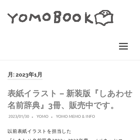
コ
YO
ン
テ
BO
ン
イ
ツ
へ
ラ
ス
MENU
ス
キ
ト
ッ
レ
プ
月:
2023年1月
ー
タ
表紙イラスト – 新装版『しあわせ
ー・
名前辞典』3冊、販売中です。
ヨ
モ
2023/01/30
YOMO
YOMO MEMO & INFO
ギ
以前表紙イラストを担当した
田