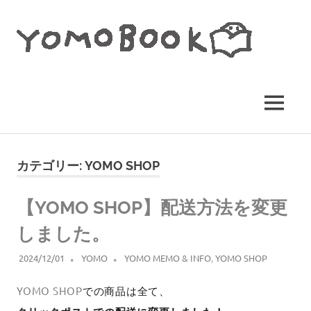
コ
YO
ン
テ
BO
ン
イ
ツ
へ
ラ
ス
MENU
ス
キ
ト
ッ
レ
プ
カテゴリー:
YOMO SHOP
ー
タ
【YOMO SHOP】配送方法を変更
ー・
しました。
ヨ
モ
2024/12/01
YOMO
YOMO MEMO & INFO
,
YOMO SHOP
ギ
YOMO SHOP
での商品は全て、
田