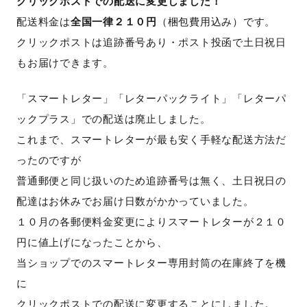
クリックポストでの配送に変更しました！
リ
配送料金は
全国一律２１０円
（梱包費用込み）です。
ョ
クリックポストは追跡番号あり・ポスト投函で土日祝日
オ
もお届けできます。
コ
の
「スマートレター」「レターパックライト」「レターパ
Web
ックプラス」での配送は廃止しました。
サ
これまで、スマートレターが最も安く手軽な配送方法だ
イ
ったのですが
ト
普通郵便と同じ扱いのため追跡番号は無く、土日祝日の
で
配達はお休みでお届け日数がかかっていました。
す。
１０月の各郵便料金変更によりスマートレターが２１０
円に値上げになったことから、
当ショップでのスマートレター専用封筒の在庫終了を機
に
クリックポストでの配送に変更することにしました。