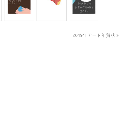
次
2019年アート年賀状
の
記
事: