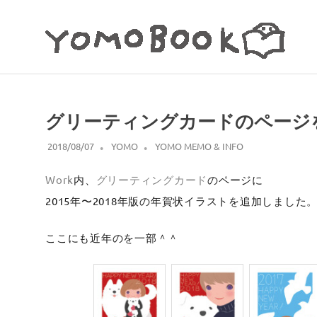
コ
ン
テ
ン
イ
ツ
へ
ラ
ス
ス
グリーティングカードのページ
キ
ト
ッ
2018/08/07
YOMO
YOMO MEMO & INFO
レ
プ
ー
Work
内、
グリーティングカード
のページに
タ
2015年〜2018年版の年賀状イラストを追加しました
ー・
ここにも近年のを一部＾＾
ヨ
モ
ギ
田